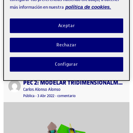
más información en nuestra
política de cookies.
Aceptar
Rechazar
PEC-2 …
Configurar
PEC 2: MODELAR TRIDIMENSIONALMENTE UN DIORAMA SIMPLE
Publicado por
Publicado por
Carlos Alonso Alonso
Visibilidad:
Fecha de publicación
en PEC 2: MODELAR TRIDIMENSIO
Pública
-
3 Abr 2022
-
comentario