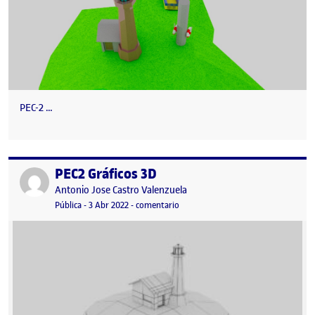
PEC-2 …
PEC2 Gráficos 3D
Publicado por
Publicado por
Antonio Jose Castro Valenzuela
Visibilidad:
Fecha de publicación
en PEC2 Gráficos 3D
Pública
-
3 Abr 2022
-
comentario