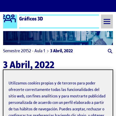
Logo Ágora
Gráficos 3D
Saltar al contenido
Semestre 20152 - Aula 1
3 Abril, 2022
3 Abril, 2022
ISLOTE
Publicado por
Utilizamos
cookies
propias y de terceros para poder
Publicado por
Egoitz Michelena de la Torre
ofrecerte correctamente todas las funcionalidades del
Visibilidad:
Fecha de publicación
3 abril, 2022 7:03 pm
en ISLOTE
Pública
-
3 Abr 2022
-
comentario
sitio web, con fines analíticos y para mostrarte publicidad
personalizada de acuerdo con un perfil elaborado a partir
de tus hábitos de navegación. Puedes aceptar, rechazar o
configurar tus preferencias haciendo clic abajo, u obtener