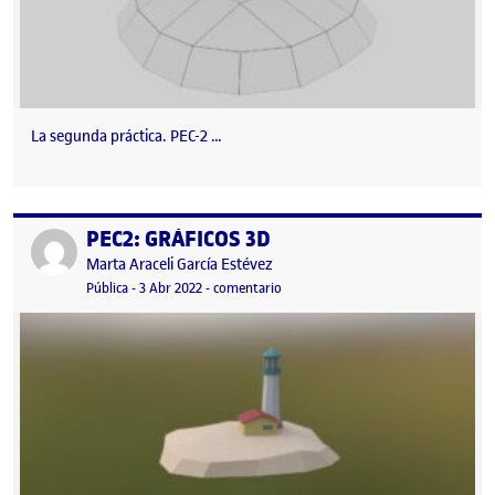
La segunda práctica. PEC-2 …
PEC2: GRÁFICOS 3D
Publicado por
Publicado por
Marta Araceli García Estévez
Visibilidad:
Fecha de publicación
en PEC2: GRÁFICOS 3D
Pública
-
3 Abr 2022
-
comentario